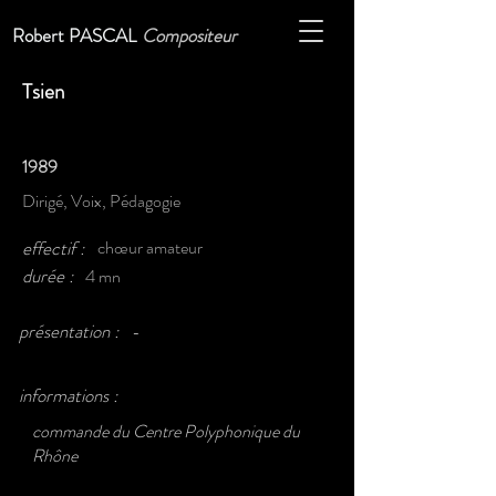
Robert PASCAL
Compositeur
Tsien
1989
Dirigé, Voix, Pédagogie
effectif :
chœur amateur
durée :
4 mn
présentation :
-
informations :
commande du Centre Polyphonique du
Rhône