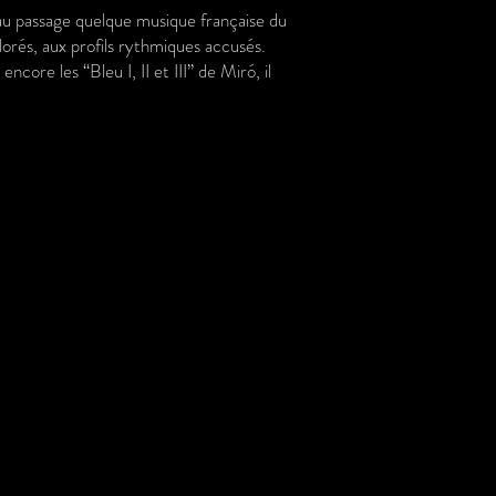
au passage quelque musique française du
lorés, aux profils rythmiques accusés.
re les “Bleu I, II et III” de Miró, il