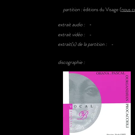
partition :
éditions du Visage (
nous c
extrait audio :
-
extrait vidéo :
-
extrait(s) de la partition :
-
discographie :