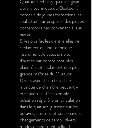
Quatuor Debussy qui enseignait
alors la technique du Quatuor à
cordes à de jeunes formations, et
souhaitait leur proposer des pièces
contemporaines convenant à leur
niveau.
Si les plus faciles d’entre elles ne
réclament qu’une technique
instrumentale assez simple,
d’autres par contre sont plus
élaborées et réclament une plus
grande maîtrise du Quatuor.
Divers aspects du travail de
musique de chambre peuvent y
être abordés. Par exemple :
pulsation régulière en circulation
dans le quatuor, justesse sur les
octaves, unissons et consonances,
changements de tempi, divers
modes de jeu (ponticello…),