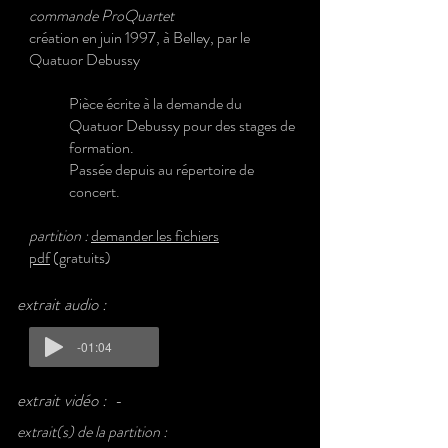
commande ProQuartet
création en juin 1997, à Belley, par le
Quatuor Debussy
Pièce écrite à la demande du
Quatuor Debussy pour des stages de
formation.
Passée depuis au répertoire de
concert.
partition :
demander les fichiers
pdf
(gratuits
)
extrait audio :
-01:04
extrait vidéo :
-
extrait(s) de la partition :