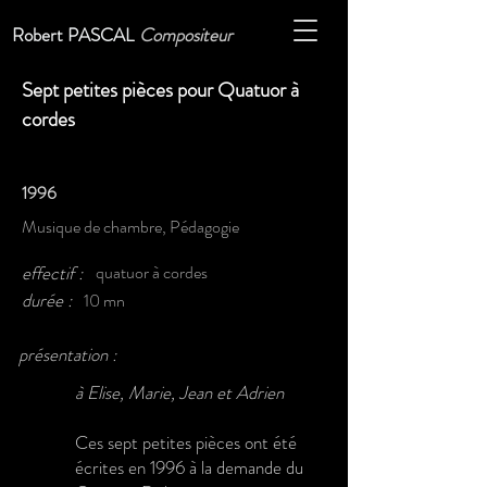
Robert PASCAL
Compositeur
Sept petites pièces pour Quatuor à
cordes
1996
Musique de chambre, Pédagogie
effectif :
quatuor à cordes
durée :
10 mn
présentation :
à Elise, Marie, Jean et Adrien
Ces sept petites pièces ont été
écrites en 1996 à la demande du