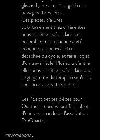
glissandi, mesures “irrégulières”,
passages libres, etc…
Ces pièces, d’allures
volontairement très différentes,
peuvent être jouées dans leur
ensemble, mais chacune a été
conçue pour pouvoir être
détachée du cycle, et faire l’objet
d’un travail isolé. Plusieurs d’entre
elles peuvent être jouées dans une
large gamme de tempi lorsqu’elles
sont prises individuellement.
Les "Sept petites pièces pour
Quatuor à cordes" ont fait l’objet
d’une commande de l’association
ProQuartet.
informations :