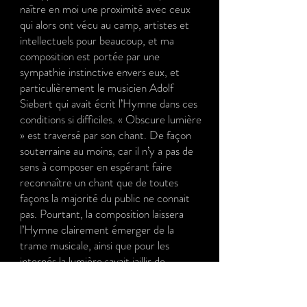
naître en moi une proximité avec ceux
qui alors ont vécu au camp, artistes et
intellectuels pour beaucoup, et ma
composition est portée par une
sympathie instinctive envers eux, et
particulièrement le musicien Adolf
Siebert qui avait écrit l’Hymne dans ces
conditions si difficiles. « Obscure lumière
» est traversé par son chant. De façon
souterraine au moins, car il n’y a pas de
sens à composer en espérant faire
reconnaître un chant que de toutes
façons la majorité du public ne connait
pas. Pourtant, la composition laissera
l’Hymne clairement émerger de la
trame musicale, ainsi que pour les
internés la lumière savait jaillir de
l’obscurité.