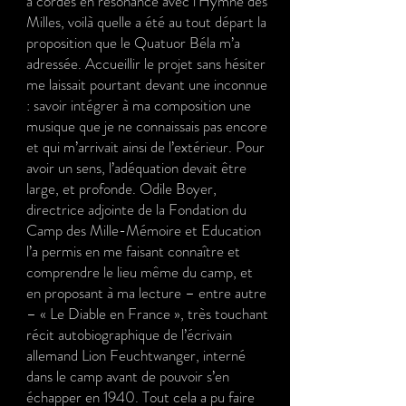
à cordes en résonance avec l’Hymne des
Milles, voilà quelle a été au tout départ la
proposition que le Quatuor Béla m’a
adressée. Accueillir le projet sans hésiter
me laissait pourtant devant une inconnue
: savoir intégrer à ma composition une
musique que je ne connaissais pas encore
et qui m’arrivait ainsi de l’extérieur. Pour
avoir un sens, l’adéquation devait être
large, et profonde. Odile Boyer,
directrice adjointe de la Fondation du
Camp des Mille-Mémoire et Education
l’a permis en me faisant connaître et
comprendre le lieu même du camp, et
en proposant à ma lecture – entre autre
– « Le Diable en France », très touchant
récit autobiographique de l’écrivain
allemand Lion Feuchtwanger, interné
dans le camp avant de pouvoir s’en
échapper en 1940. Tout cela a pu faire