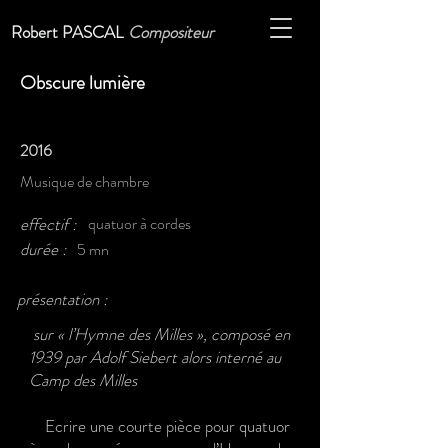
Robert PASCAL
Compositeur
Obscure lumière
2016
Musique de chambre
effectif :
quatuor à cordes
durée :
5 mn
présentation :
sur « l’Hymne des Milles », composé en
1939 par Adolf Siebert alors interné au
Camp des Milles
Ecrire une courte pièce pour quatuor