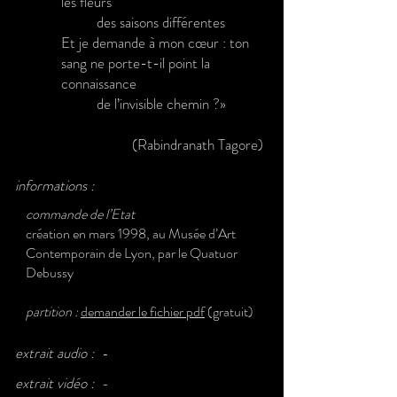
les fleurs
des saisons différentes
Et je demande à mon cœur : ton
sang ne porte-t-il point la
connaissance
de l’invisible chemin ?»
(Rabindranath Tagore)
informations :
commande de l’Etat
création en mars 1998, au Musée d’Art
Contemporain de Lyon, par le Quatuor
Debussy
partition :
demander le
fichier pdf
(gratuit
)
extrait audio :
-
extrait vidéo :
-