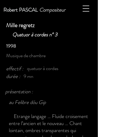
Robert PASCAL
Compositeur
Mille regretz
Quatuor à cordes n° 3
1998
Musique de chambre
effectif :
quatuor à cordes
durée :
9 mn
présentation :
au Felibre dóu Gip
Etrange langage … Fluide croisement
entre l’ancien et le nouveau … Chant
lointain, ombres transparentes qui