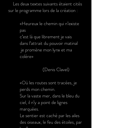
Les deux textes suivants étaient cités
sur le programme lors de la création :
«Heureux le chemin qui n’existe
pas
c’est là que librement je vais
dans l’attrait du pouvoir matinal
je promène mon lynx et ma
colère»
(Denis Clavel)
«Où les routes sont tracées, je
perds mon chemin.
Sur la vaste mer, dans le bleu du
ciel, il n’y a point de lignes
marquées.
Le sentier est caché par les ailes
des oiseaux, le feu des étoiles, par