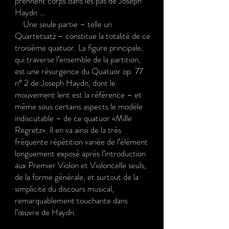
prennent corps dans les pas de Joseph
Haydn …
Une seule partie – telle un
Quartetsatz – constitue la totalité de ce
troisième quatuor. La figure principale,
qui traverse l’ensemble de la partition,
est une résurgence du Quatuor op. 77
n° 2 de Joseph Haydn, dont le
mouvement lent est la référence – et
même sous certains aspects le modèle
indiscutable – de ce quatuor «Mille
Regretz». Il en va ainsi de la très
fréquente répétition variée de l’élément
longuement exposé après l’introduction
aux Premier Violon et Violoncelle seuls,
de la forme générale, et surtout de la
simplicité du discours musical,
remarquablement touchante dans
l’œuvre de Haydn.