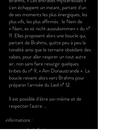
Brahms, « Les entraves mystérieuses »
s'en échappent un instant, partant d'un
de ses moments les plus énergiques, les
plus vifs, les plus affirmés : le Nein de
« Nein, es ist nicht auszukommen » du n°
11. Elles proposent alors une boucle qui,
partant de Brahms, quitte peu à peu la
tonalité ainsi que le ternaire obsédant des
valses, pour aller respirer un tout autre
air, non sans faire resurgir quelques
bribes du n° 9, « Am Donaustrande ». La
boucle revient alors vers Brahms pour
préparer l'arrivée du Lied n° 12.
Il est possible d'être soi-même et de
respecter l'autre …
informations :
commande de Spirito
création le 12 mai 2019 à l'Auditorium