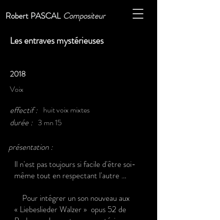
Robert PASCAL
Compositeur
Les entraves mystérieuses
2018
Voix
effectif :
huit voix mixtes
durée :
3 mn 15
présentation :
Il n'est pas toujours si facile d'être soi-
même tout en respectant l'autre …
Pour intégrer un son nouveau aux
« Liebeslieder Walzer » opus 52 de